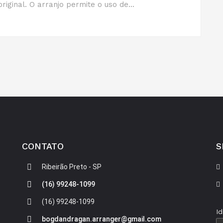
iginal. O arranjo permite o uso de...
CONTATO
S
Ribeirão Preto - SP
(16) 99248-1099
(16) 99248-1099
I
bogdandragan.arranger@gmail.com