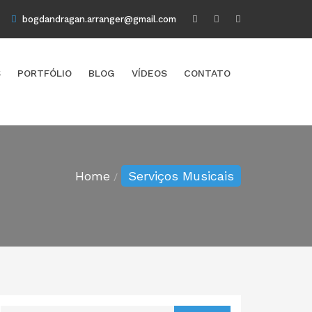
bogdandragan.arranger@gmail.com
S
PORTFÓLIO
BLOG
VÍ­DEOS
CONTATO
Home
Serviços Musicais