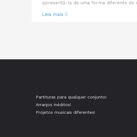
apresentá-la de uma forma diferente do or
Leia mais
Partituras para qualquer conjunto!
Arranjos inéditos!
Projetos musicais diferentes!