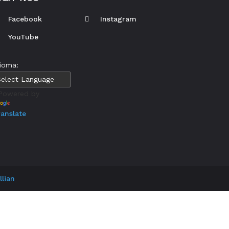
Facebook
Instagram
YouTube
dioma:
owered by
ranslate
lian