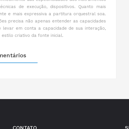
técnicas de execução, dispositivos. Quanto mais
te e mais expressiva a partitura orquestral soa.
ções precisa não apenas entender as capacidades
 e levar em conta a capacidade de sua interação,
ilo criativo da fonte inicial.
mentários
CONTATO
S