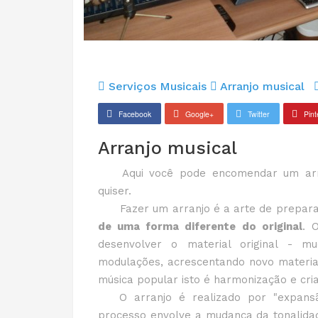
Serviços Musicais
Arranjo musical
Facebook
Google+
Twitter
Pint
Arranjo musical
Aqui você pode encomendar um arranj
quiser.
Fazer um arranjo é a arte de preparar
de uma forma diferente do original
. 
desenvolver o material original - m
modulações, acrescentando novo material,
música popular isto é harmonização e cr
O arranjo é realizado por "expansão"
processo envolve a mudança da tonalidad