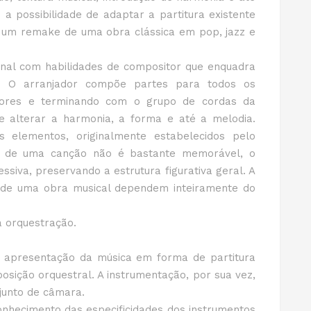
 a possibilidade de adaptar a partitura existente
er um remake de uma obra clássica em pop, jazz e
nal com habilidades de compositor que enquadra
. O arranjador compõe partes para todos os
ores e terminando com o grupo de cordas da
de alterar a harmonia, a forma e até a melodia.
 elementos, originalmente estabelecidos pelo
a de uma canção não é bastante memorável, o
siva, preservando a estrutura figurativa geral. A
m de uma obra musical dependem inteiramente do
orquestração.
a apresentação da música em forma de partitura
sição orquestral. A instrumentação, por sua vez,
junto de câmara.
nhecimento das especificidades dos instrumentos