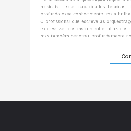
musicais - suas capacidades técnicas, 
profundo esse conhecimento, mais brilhan
O profissional que escreve as orquestra
expressivas dos instrumentos utilizados
mas também penetrar profundamente no est
Co