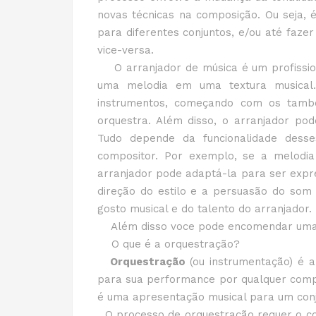
novas técnicas na composição. Ou seja, é
para diferentes conjuntos, e/ou até faz
vice-versa.
O arranjador de música é um profissio
uma melodia em uma textura musical
instrumentos, começando com os tamb
orquestra. Além disso, o arranjador po
Tudo depende da funcionalidade desses
compositor. Por exemplo, se a melodi
arranjador pode adaptá-la para ser expres
direção do estilo e a persuasão do so
gosto musical e do talento do arranjador.
Além disso voce pode encomendar uma 
O que é a orquestração?
Orquestração
(ou instrumentação) é 
para sua performance por qualquer compo
é uma apresentação musical para um con
O processo de orquestração requer o co