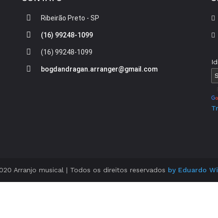
Ribeirão Preto - SP
(16) 99248-1099
(16) 99248-1099
I
bogdandragan.arranger@gmail.com
P
T
20 Arranjo musical | Todos os direitos reservados
by Eduardo Wil